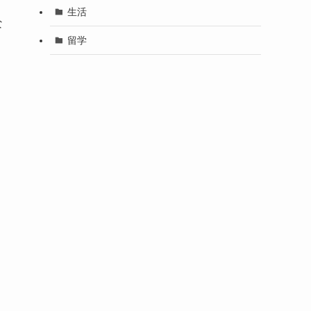
生活
な
留学