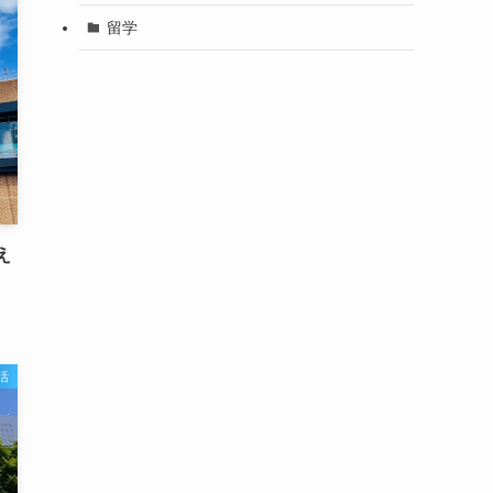
留学
え
活